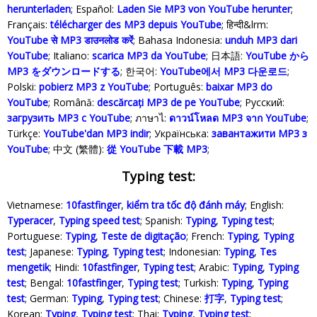
herunterladen
; Español:
Laden Sie MP3 von YouTube herunter
;
Français:
télécharger des MP3 depuis YouTube
; हिन्दी&lrm:
YouTube से MP3 डाउनलोड करेंं
; Bahasa Indonesia‬:
unduh MP3 dari
YouTube
; Italiano:
scarica MP3 da YouTube
; 日本語:
YouTube から
MP3 をダウンロードする
; 한국어:
YouTube에서 MP3 다운로드
;
Polski‎:
pobierz MP3 z YouTube
; Português:
baixar MP3 do
YouTube
; Română:
descărcați MP3 de pe YouTube
; Русский:
загрузить MP3 с YouTube
; ภาษาไ:
ดาวน์โหลด MP3 จาก YouTube
;
Türkçe‬:
YouTube'dan MP3 indir
; Українська‬:
завантажити MP3 з
YouTube
; 中文 (繁體):
從 YouTube 下載 MP3
;
Typing test:
Vietnamese:
10fastfinger
,
kiểm tra tốc độ đánh máy
; English:
Typeracer
,
Typing speed test
; Spanish:
Typing
,
Typing test
;
Portuguese:
Typing
,
Teste de digitação
; French:
Typing
,
Typing
test
; Japanese:
Typing
,
Typing test
; Indonesian:
Typing
,
Tes
mengetik
; Hindi:
10fastfinger
,
Typing test
; Arabic:
Typing
,
Typing
test
; Bengal:
10fastfinger
,
Typing test
; Turkish:
Typing
,
Typing
test
; German:
Typing
,
Typing test
; Chinese:
打字
,
Typing test
;
Korean:
Typing
,
Typing test
; Thai:
Typing
,
Typing test
;