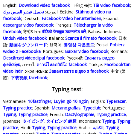
English:
Download video facebook
; Tiếng Việt:
Tải video facebook
;
تحميل فيديو الفيس بوك
العربية:
; čeština:
Stáhnout video na
facebook
; Deutsch:
Facebook-Video herunterladen
; Español:
descargar video facebook
; Français:
Télécharger la vidéo
facebook
; हिन्दी&lrm:
वीडियो फेसबुक डाउनलोड करें
; Bahasa Indonesia‬:
Unduh video facebook
; Italiano:
Scarica il filmato facebook
; 日本
語:
動画をダウンロード
; 한국어:
동영상 다운로드
; Polski‎:
Pobierz
wideo z Facebooka
; Português:
Baixar video facebook
; Română:
Descărcați videoclipul facebook
; Русский:
Скачать видео
фейсбук
; ภาษาไ:
ดาวน์โหลดวิดีโอ facebook
; Türkçe‬:
Facebook'tan
video indir
; Українська‬:
Завантажте відео з facebook
; 中文 (繁
體):
下载视频 facebook
;
Typing test:
Vietnamese:
10fastfinger
,
Luyện gõ 10 ngón
; English:
Typeracer
,
Typing practice
; Spanish:
Mecanografias
,
Typeclub
; Portuguese:
Typing
,
Typing practice
; French:
Dactylographie
,
Typing practice
;
Japanese:
タイピング
,
タイピング 練習
; Indonesian:
Typing
,
Typing
practice
; Hindi:
Typing
,
Typing practice
; Arabic:
الكتابة
,
Typing