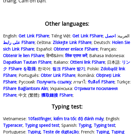
tháng. Cảm ơn bạn.
Other languages:
English:
Get Link FShare
; Tiếng Việt:
Get Link FShare
احصل
; العربية:
على رابط FShare
; čeština:
Získejte Link FShare
; Deutsch:
Holen Sie
sich Link FShare
; Español:
Obtener enlace FShare
; Français:
Obtenir le lien FShare
; हिन्दी&lrm:
लिंक प्राप्त करें
; Bahasa Indonesia‬:
Dapatkan Tautan FShare
; Italiano:
Ottieni link FShare
; 日本語:
リン
ク FShare を取得
; 한국어:
링크 FShare 받기
; Polski‎:
Zdobądź link
FShare
; Português:
Obter Link FShare
; Română:
Obțineți Link
FShare
; Русский:
Получить ссылку
; ภาษาไ:
รับลิงก์ FShare
; Türkçe‬:
FShare Bağlantısını Alın
; Українська‬:
Отримати посилання
FShare
; 中文 (繁體):
獲取鏈接 FShare
;
Typing test:
Vietnamese:
10fastfinger
,
kiểm tra tốc độ đánh máy
; English:
Typeracer
,
Typing speed test
; Spanish:
Typing
,
Typing test
;
Portuguese:
Typing
,
Teste de digitação
; French:
Typing
,
Typing