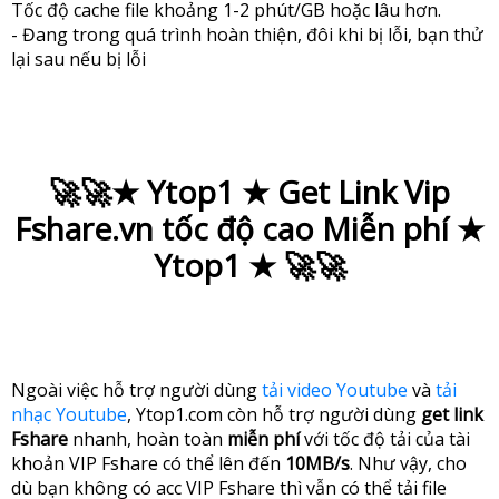
Tốc độ cache file khoảng 1-2 phút/GB hoặc lâu hơn.
- Đang trong quá trình hoàn thiện, đôi khi bị lỗi, bạn thử
lại sau nếu bị lỗi
🚀🚀★ Ytop1 ★ Get Link Vip
Fshare.vn tốc độ cao Miễn phí ★
Ytop1 ★ 🚀🚀
Ngoài việc hỗ trợ người dùng
tải video Youtube
và
tải
nhạc Youtube
, Ytop1.com còn hỗ trợ người dùng
get link
Fshare
nhanh, hoàn toàn
miễn phí
với tốc độ tải của tài
khoản VIP Fshare có thể lên đến
10MB/s
. Như vậy, cho
dù bạn không có acc VIP Fshare thì vẫn có thể tải file