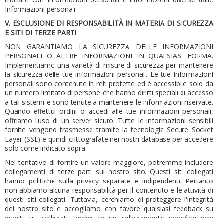
Informazioni personali.
V. ESCLUSIONE DI RESPONSABILITÀ IN MATERIA DI SICUREZZA
E SITI DI TERZE PARTI
NON GARANTIAMO LA SICUREZZA DELLE INFORMAZIONI
PERSONALI O ALTRE INFORMAZIONI IN QUALSIASI FORMA.
Implementiamo una varietà di misure di sicurezza per mantenere
la sicurezza delle tue informazioni personali. Le tue informazioni
personali sono contenute in reti protette ed è accessibile solo da
un numero limitato di persone che hanno diritti speciali di accesso
a tali sistemi e sono tenute a mantenere le informazioni riservate.
Quando effettui ordini o accedi alle tue informazioni personali,
offriamo l'uso di un server sicuro. Tutte le informazioni sensibili
fornite vengono trasmesse tramite la tecnologia Secure Socket
Layer (SSL) e quindi crittografate nei nostri database per accedere
solo come indicato sopra.
Nel tentativo di fornire un valore maggiore, potremmo includere
collegamenti di terze parti sul nostro sito.
Questi siti collegati
hanno politiche sulla privacy separate e indipendenti.
Pertanto
non abbiamo alcuna responsabilità per il contenuto e le attività di
questi siti collegati.
Tuttavia, cerchiamo di proteggere l'integrità
del nostro sito e accogliamo con favore qualsiasi feedback su
questi siti collegati (anche se un collegamento specifico non