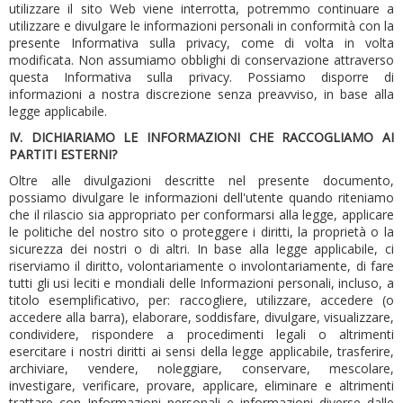
utilizzare il sito Web viene interrotta, potremmo continuare a
utilizzare e divulgare le informazioni personali in conformità con la
presente Informativa sulla privacy, come di volta in volta
modificata.
Non assumiamo obblighi di conservazione attraverso
questa Informativa sulla privacy.
Possiamo disporre di
informazioni a nostra discrezione senza preavviso, in base alla
legge applicabile.
IV.
DICHIARIAMO LE INFORMAZIONI CHE RACCOGLIAMO AI
PARTITI ESTERNI?
Oltre alle divulgazioni descritte nel presente documento,
possiamo divulgare le informazioni dell'utente quando riteniamo
che il rilascio sia appropriato per conformarsi alla legge, applicare
le politiche del nostro sito o proteggere i diritti, la proprietà o la
sicurezza dei nostri o di altri.
In base alla legge applicabile, ci
riserviamo il diritto, volontariamente o involontariamente, di fare
tutti gli usi leciti e mondiali delle Informazioni personali, incluso, a
titolo esemplificativo, per: raccogliere, utilizzare, accedere (o
accedere alla barra), elaborare, soddisfare, divulgare, visualizzare,
condividere, rispondere a procedimenti legali o altrimenti
esercitare i nostri diritti ai sensi della legge applicabile, trasferire,
archiviare, vendere, noleggiare, conservare, mescolare,
investigare, verificare, provare, applicare, eliminare e altrimenti
trattare con Informazioni personali e informazioni diverse dalle