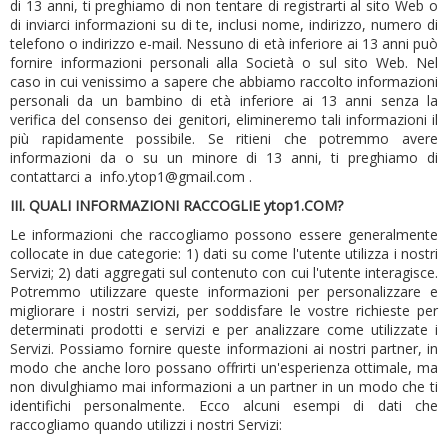
di 13 anni, ti preghiamo di non tentare di registrarti al sito Web o
di inviarci informazioni su di te, inclusi nome, indirizzo, numero di
telefono o indirizzo e-mail.
Nessuno di età inferiore ai 13 anni può
fornire informazioni personali alla Società o sul sito Web.
Nel
caso in cui venissimo a sapere che abbiamo raccolto informazioni
personali da un bambino di età inferiore ai 13 anni senza la
verifica del consenso dei genitori, elimineremo tali informazioni il
più rapidamente possibile.
Se ritieni che potremmo avere
informazioni da o su un minore di 13 anni, ti preghiamo di
contattarci a
info.ytop1@gmail.com
.
III.
QUALI INFORMAZIONI RACCOGLIE ytop1.COM?
Le informazioni che raccogliamo possono essere generalmente
collocate in due categorie: 1) dati su come l'utente utilizza i nostri
Servizi; 2) dati aggregati sul contenuto con cui l'utente interagisce.
Potremmo utilizzare queste informazioni per personalizzare e
migliorare i nostri servizi, per soddisfare le vostre richieste per
determinati prodotti e servizi e per analizzare come utilizzate i
Servizi. Possiamo fornire queste informazioni ai nostri partner, in
modo che anche loro possano offrirti un'esperienza ottimale, ma
non divulghiamo mai informazioni a un partner in un modo che ti
identifichi personalmente. Ecco alcuni esempi di dati che
raccogliamo quando utilizzi i nostri Servizi: