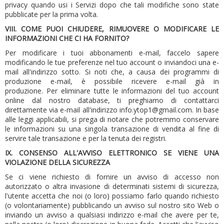
privacy quando usi i Servizi dopo che tali modifiche sono state
pubblicate per la prima volta.
VIII.
COME PUOI CHIUDERE, RIMUOVERE O MODIFICARE LE
INFORMAZIONI CHE CI HA FORNITO?
Per modificare i tuoi abbonamenti e-mail, faccelo sapere
modificando le tue preferenze nel tuo account o inviandoci una e-
mail all'indirizzo sotto.
Si noti che, a causa dei programmi di
produzione e-mail, è possibile ricevere e-mail già in
produzione.
Per eliminare tutte le informazioni del tuo account
online dal nostro database, ti preghiamo di contattarci
direttamente via e-mail all'indirizzo
info.ytop1@gmail.com
.
In base
alle leggi applicabili, si prega di notare che potremmo conservare
le informazioni su una singola transazione di vendita al fine di
servire tale transazione e per la tenuta dei registri.
IX.
CONSENSO ALL'AVVISO ELETTRONICO SE VIENE UNA
VIOLAZIONE DELLA SICUREZZA
Se ci viene richiesto di fornire un avviso di accesso non
autorizzato o altra invasione di determinati sistemi di sicurezza,
l'utente accetta che noi (o loro) possiamo farlo quando richiesto
(o volontariamente) pubblicando un avviso sul nostro sito Web o
inviando un avviso a qualsiasi indirizzo e-mail che avere per te,