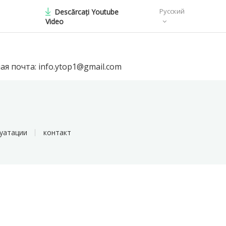
Русский
Descărcați Youtube
Video
ая почта:
info.ytop1@gmail.com
луатации
контакт