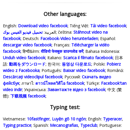
Other languages:
English:
Download video facebook
; Tiếng Việt:
Tải video facebook
;
تحميل فيديو الفيس بوك
العربية:
; čeština:
Stáhnout video na
facebook
; Deutsch:
Facebook-Video herunterladen
; Español:
descargar video facebook
; Français:
Télécharger la vidéo
facebook
; हिन्दी&lrm:
वीडियो फेसबुक डाउनलोड करें
; Bahasa Indonesia‬:
Unduh video facebook
; Italiano:
Scarica il filmato facebook
; 日本
語:
動画をダウンロード
; 한국어:
동영상 다운로드
; Polski‎:
Pobierz
wideo z Facebooka
; Português:
Baixar video facebook
; Română:
Descărcați videoclipul facebook
; Русский:
Скачать видео
фейсбук
; ภาษาไ:
ดาวน์โหลดวิดีโอ facebook
; Türkçe‬:
Facebook'tan
video indir
; Українська‬:
Завантажте відео з facebook
; 中文 (繁
體):
下载视频 facebook
;
Typing test:
Vietnamese:
10fastfinger
,
Luyện gõ 10 ngón
; English:
Typeracer
,
Typing practice
; Spanish:
Mecanografias
,
Typeclub
; Portuguese: