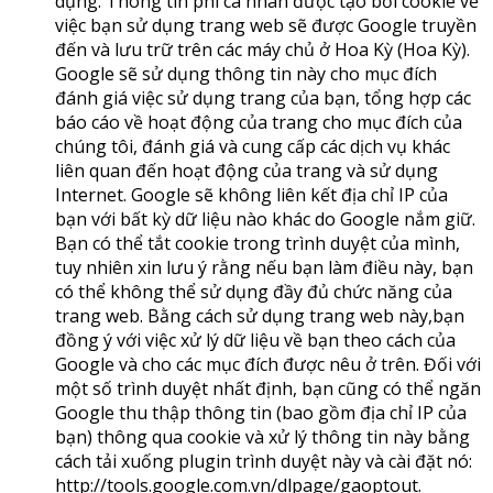
dụng. Thông tin phi cá nhân được tạo bởi cookie về
việc bạn sử dụng trang web sẽ được Google truyền
đến và lưu trữ trên các máy chủ ở Hoa Kỳ (Hoa Kỳ).
Google sẽ sử dụng thông tin này cho mục đích
đánh giá việc sử dụng trang của bạn, tổng hợp các
báo cáo về hoạt động của trang cho mục đích của
chúng tôi, đánh giá và cung cấp các dịch vụ khác
liên quan đến hoạt động của trang và sử dụng
Internet. Google sẽ không liên kết địa chỉ IP của
bạn với bất kỳ dữ liệu nào khác do Google nắm giữ.
Bạn có thể tắt cookie trong trình duyệt của mình,
tuy nhiên xin lưu ý rằng nếu bạn làm điều này, bạn
có thể không thể sử dụng đầy đủ chức năng của
trang web. Bằng cách sử dụng trang web này,bạn
đồng ý với việc xử lý dữ liệu về bạn theo cách của
Google và cho các mục đích được nêu ở trên. Đối với
một số trình duyệt nhất định, bạn cũng có thể ngăn
Google thu thập thông tin (bao gồm địa chỉ IP của
bạn) thông qua cookie và xử lý thông tin này bằng
cách tải xuống plugin trình duyệt này và cài đặt nó:
http://tools.google.com.vn/dlpage/gaoptout.