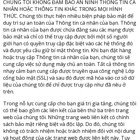
CHÚNG TÔI KHÔNG ĐẢM BẢO AN NINH THÔNG TIN CÁ
NHÂN HOẶC THÔNG TIN KHÁC TRONG MỌI HÌNH
THỨC. Chúng tôi thực hiện nhiều biện pháp bảo mật để
duy trì sự an toàn của Thông tin cá nhân của bạn. Thông
tin cá nhân của bạn được chứa đằng sau các mạng được
bảo mật và chỉ có thể truy cập được bởi một số người
giới hạn có quyền truy cập đặc biệt vào các hệ thống đó
và được yêu cầu giữ bí mật thông tin. Khi bạn đặt hàng
hoặc truy cập Thông tin cá nhân của bạn, chúng tôi sẽ
cung cấp việc sử dụng máy chủ an toàn. Tất cả thông tin
nhạy cảm bạn cung cấp được truyền qua công nghệ Lớp
cổng bảo mật (SSL) và sau đó được mã hóa vào cơ sở dữ
liệu của chúng tôi để chỉ được truy cập như đã nêu ở
trên.
Trong nỗ lực cung cấp cho bạn giá trị gia tăng, chúng tôi
có thể bao gồm các liên kết của bên thứ ba trên trang
web của chúng tôi. Những trang web liên kết có chính
sách bảo mật riêng biệt và độc lập. Do đó, chúng tôi
không có trách nhiệm hoặc trách nhiệm đối với nội dung
và hoạt động của các trang web được liên kết này. Tuy