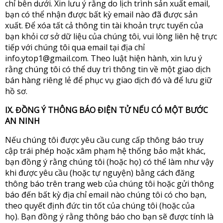
chỉ bên dưới. Xin lưu ý rằng do lịch trình sản xuất email,
bạn có thể nhận được bất kỳ email nào đã được sản
xuất. Để xóa tất cả thông tin tài khoản trực tuyến của
bạn khỏi cơ sở dữ liệu của chúng tôi, vui lòng liên hệ trực
tiếp với chúng tôi qua email tại địa chỉ
info.ytop1@gmail.com
. Theo luật hiện hành, xin lưu ý
rằng chúng tôi có thể duy trì thông tin về một giao dịch
bán hàng riêng lẻ để phục vụ giao dịch đó và để lưu giữ
hồ sơ.
IX. ĐỒNG Ý THÔNG BÁO ĐIỆN TỬ NẾU CÓ MỘT BƯỚC
AN NINH
Nếu chúng tôi được yêu cầu cung cấp thông báo truy
cập trái phép hoặc xâm phạm hệ thống bảo mật khác,
bạn đồng ý rằng chúng tôi (hoặc họ) có thể làm như vậy
khi được yêu cầu (hoặc tự nguyện) bằng cách đăng
thông báo trên trang web của chúng tôi hoặc gửi thông
báo đến bất kỳ địa chỉ email nào chúng tôi có cho bạn,
theo quyết định đức tin tốt của chúng tôi (hoặc của
họ). Bạn đồng ý rằng thông báo cho bạn sẽ được tính là