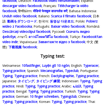
facebook
; Deutsch:
Facebook-Video herunterladen
; Español:
descargar video facebook
; Français:
Télécharger la vidéo
facebook
; हिन्दी&lrm:
वीडियो फेसबुक डाउनलोड करें
; Bahasa Indonesia‬:
Unduh video facebook
; Italiano:
Scarica il filmato facebook
; 日本
語:
動画をダウンロード
; 한국어:
동영상 다운로드
; Polski‎:
Pobierz
wideo z Facebooka
; Português:
Baixar video facebook
; Română:
Descărcați videoclipul facebook
; Русский:
Скачать видео
фейсбук
; ภาษาไ:
ดาวน์โหลดวิดีโอ facebook
; Türkçe‬:
Facebook'tan
video indir
; Українська‬:
Завантажте відео з facebook
; 中文 (繁
體):
下载视频 facebook
;
Typing test:
Vietnamese:
10fastfinger
,
Luyện gõ 10 ngón
; English:
Typeracer
,
Typing practice
; Spanish:
Mecanografias
,
Typeclub
; Portuguese:
Typing
,
Typing practice
; French:
Dactylographie
,
Typing practice
;
Japanese:
タイピング
,
タイピング 練習
; Indonesian:
Typing
,
Typing
practice
; Hindi:
Typing
,
Typing practice
; Arabic:
الكتابة
,
Typing
practice
; Bengal:
Typing
,
Typing practice
; Turkish:
Typing
,
Typing
practice
; German:
10 finger schreiben
,
Typingclub
; Chinese:
Typing
,
Typing practice
; Korean:
Typing
,
Typing practice
; Thai: