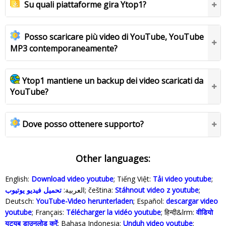
Su quali piattaforme gira Ytop1?
Posso scaricare più video di YouTube, YouTube
MP3 contemporaneamente?
Ytop1 mantiene un backup dei video scaricati da
YouTube?
Dove posso ottenere supporto?
Other languages:
English:
Download video youtube
; Tiếng Việt:
Tải video youtube
;
تحميل فيديو يوتيوب
العربية:
; čeština:
Stáhnout video z youtube
;
Deutsch:
YouTube-Video herunterladen
; Español:
descargar video
youtube
; Français:
Télécharger la vidéo youtube
; हिन्दी&lrm:
वीडियो
यूट्यूब डाउनलोड करें
; Bahasa Indonesia‬:
Unduh video youtube
;