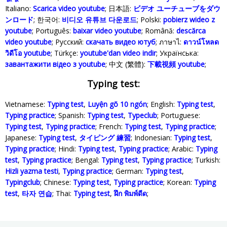
Italiano:
Scarica video youtube
; 日本語:
ビデオ ユーチューブをダウ
ンロード
; 한국어:
비디오 유튜브 다운로드
; Polski‎:
pobierz wideo z
youtube
; Português:
baixar video youtube
; Română:
descărca
video youtube
; Русский:
скачать видео ютуб
; ภาษาไ:
ดาวน์โหลด
วิดีโอ youtube
; Türkçe‬:
youtube'dan video indir
; Українська‬:
завантажити відео з youtube
; 中文 (繁體):
下載視頻 youtube
;
Typing test:
Vietnamese:
Typing test
,
Luyện gõ 10 ngón
; English:
Typing test
,
Typing practice
; Spanish:
Typing test
,
Typeclub
; Portuguese:
Typing test
,
Typing practice
; French:
Typing test
,
Typing practice
;
Japanese:
Typing test
,
タイピング 練習
; Indonesian:
Typing test
,
Typing practice
; Hindi:
Typing test
,
Typing practice
; Arabic:
Typing
test
,
Typing practice
; Bengal:
Typing test
,
Typing practice
; Turkish:
Hizli yazma testi
,
Typing practice
; German:
Typing test
,
Typingclub
; Chinese:
Typing test
,
Typing practice
; Korean:
Typing
test
,
타자 연습
; Thai:
Typing test
,
ฝึก พิมพ์ดีด
;