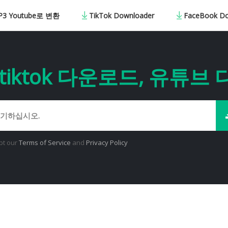
 Youtube로 변환
TikTok Downloader
FaceBook D
tiktok 다운로드, 유튜브
pt our
Terms of Service
and
Privacy Policy