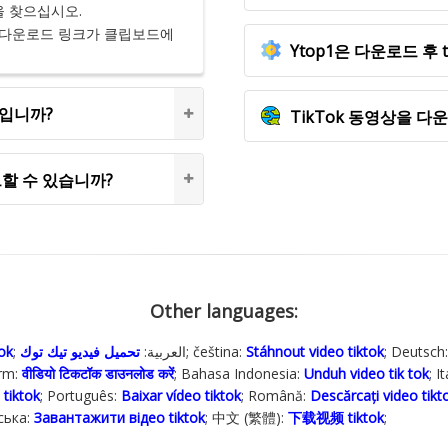
을 찾으십시오.
오 다운로드 링크가 클립보드에
Ytop1은 다운로드 후
엇입니까?
TikTok 동영상을 
로드할 수 있습니까?
Other languages:
tok
تحميل فيديو تيك توك
; العربية:
; čeština:
Stáhnout video tiktok
; Deutsch
&lrm:
वीडियो टिकटॉक डाउनलोड करें
; Bahasa Indonesia‬:
Unduh video tik tok
; I
 tiktok
; Português:
Baixar vídeo tiktok
; Română:
Descărcați video tikt
ська‬:
Завантажити відео tiktok
; 中文 (繁體):
下载视频 tiktok
;