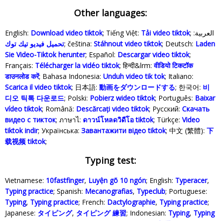
Other languages:
English:
Download video tiktok
; Tiếng Việt:
Tải video tiktok
; العربية:
تحميل فيديو تيك توك
; čeština:
Stáhnout video tiktok
; Deutsch:
Laden
Sie Video-Tiktok herunter
; Español:
Descargar video tiktok
;
Français:
Télécharger la vidéo tiktok
; हिन्दी&lrm:
वीडियो टिकटॉक
डाउनलोड करें
; Bahasa Indonesia‬:
Unduh video tik tok
; Italiano:
Scarica il video tiktok
; 日本語:
動画をダウンロードする
; 한국어:
비
디오 틱톡 다운로드
; Polski‎:
Pobierz wideo tiktok
; Português:
Baixar
vídeo tiktok
; Română:
Descărcați video tiktok
; Русский:
Скачать
видео с тикток
; ภาษาไ:
ดาวน์โหลดวิดีโอ tiktok
; Türkçe‬:
Video
tiktok indir
; Українська‬:
Завантажити відео tiktok
; 中文 (繁體):
下
载视频 tiktok
;
Typing test:
Vietnamese:
10fastfinger
,
Luyện gõ 10 ngón
; English:
Typeracer
,
Typing practice
; Spanish:
Mecanografias
,
Typeclub
; Portuguese:
Typing
,
Typing practice
; French:
Dactylographie
,
Typing practice
;
Japanese:
タイピング
,
タイピング 練習
; Indonesian:
Typing
,
Typing