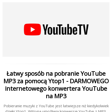
Łatwy sposób na pobranie YouTube
MP3 za pomocą Ytop1 - DARMOWEGO
internetowego konwertera YouTube
na MP3
Pobieranie muzyki z YouTube jest łatwiejsze niż kiedykolwiek
dzięki Ytop1. Witryna umożliwia konwersję YouTube z MP3,