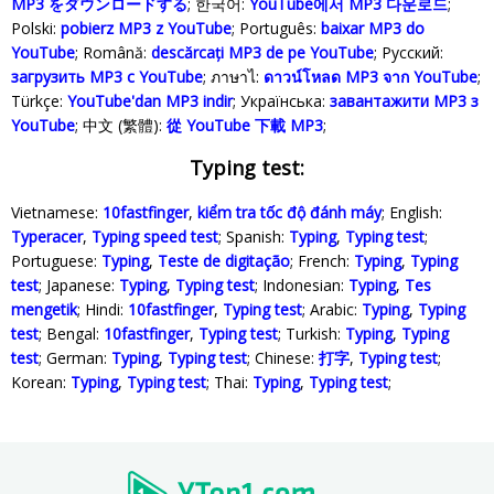
MP3 をダウンロードする
; 한국어:
YouTube에서 MP3 다운로드
;
Polski‎:
pobierz MP3 z YouTube
; Português:
baixar MP3 do
YouTube
; Română:
descărcați MP3 de pe YouTube
; Русский:
загрузить MP3 с YouTube
; ภาษาไ:
ดาวน์โหลด MP3 จาก YouTube
;
Türkçe‬:
YouTube'dan MP3 indir
; Українська‬:
завантажити MP3 з
YouTube
; 中文 (繁體):
從 YouTube 下載 MP3
;
Typing test:
Vietnamese:
10fastfinger
,
kiểm tra tốc độ đánh máy
; English:
Typeracer
,
Typing speed test
; Spanish:
Typing
,
Typing test
;
Portuguese:
Typing
,
Teste de digitação
; French:
Typing
,
Typing
test
; Japanese:
Typing
,
Typing test
; Indonesian:
Typing
,
Tes
mengetik
; Hindi:
10fastfinger
,
Typing test
; Arabic:
Typing
,
Typing
test
; Bengal:
10fastfinger
,
Typing test
; Turkish:
Typing
,
Typing
test
; German:
Typing
,
Typing test
; Chinese:
打字
,
Typing test
;
Korean:
Typing
,
Typing test
; Thai:
Typing
,
Typing test
;