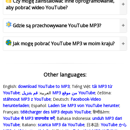
Czy mogę zainstalować inne oprogramowanie,
aby pobrać wideo YouTube?
Gdzie są przechowywane YouTube MP3?
Jak mogę pobrać YouTube MP3 w moim kraju?
Other languages:
English:
download YouTube to MP3
; Tiếng Việt:
tải MP3 từ
YouTube
; العربية:
قم بتنزيل MP3 من موقع YouTube
; čeština:
stáhnout MP3 z YouTube
; Deutsch:
Facebook-Video
herunterladen
; Español:
Laden Sie MP3 von YouTube herunter
;
Français:
télécharger des MP3 depuis YouTube
; हिन्दी&lrm:
YouTube से MP3 डाउनलोड करेंं
; Bahasa Indonesia‬:
unduh MP3 dari
YouTube
; Italiano:
scarica MP3 da YouTube
; 日本語:
YouTube から