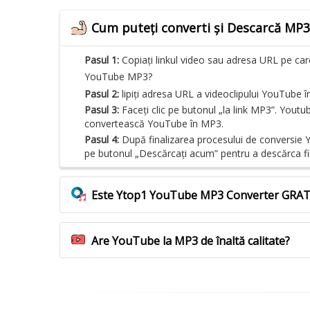
Cum puteți converti și Descarcă MP
Pasul 1:
Copiați linkul video sau adresa URL pe care
YouTube MP3?
Pasul 2:
lipiți adresa URL a videoclipului YouTube î
Pasul 3:
Faceți clic pe butonul „la link MP3”. Yout
convertească YouTube în MP3.
Pasul 4:
După finalizarea procesului de conversie Y
pe butonul „Descărcați acum” pentru a descărca fiși
Este Ytop1 YouTube MP3 Converter GRA
Are YouTube la MP3 de înaltă calitate?