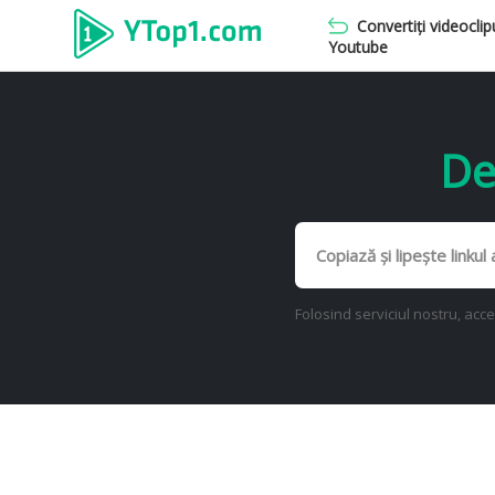
Convertiți videoclip
Youtube
De
Folosind serviciul nostru, acc