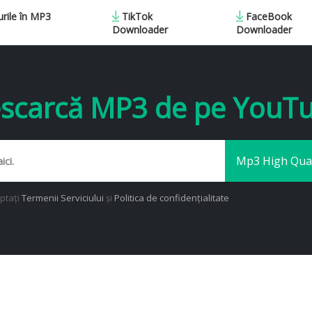
urile în MP3
TikTok
FaceBook
Downloader
Downloader
scarcă MP3 de pe YouT
eptați
Termenii Serviciului
și
Politica de confidențialitate