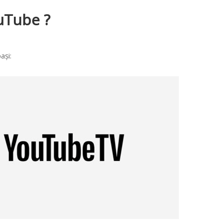
uTube ?
ași: