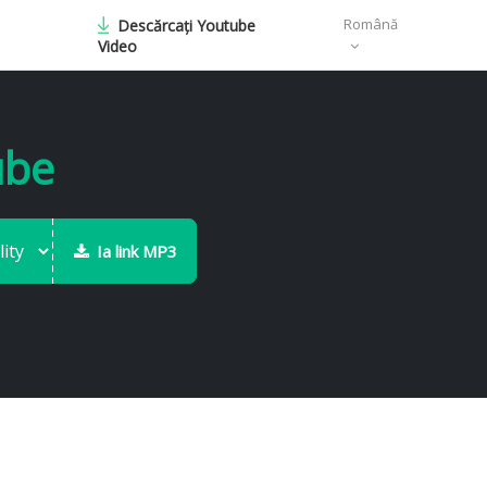
Română
Descărcați Youtube
Video
ube
Ia link MP3