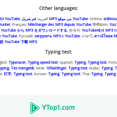
Other languages:
 từ YouTube
; العربية:
قم بتنزيل MP3 من موقع YouTube
; čeština:
stáhno
runter
; Français:
télécharger des MP3 depuis YouTube
; हिन्दी&lrm:
YouT
:
YouTube から MP3 をダウンロードする
; 한국어:
YouTube에서 MP3
pe YouTube
; Русский:
загрузить MP3 с YouTube
; ภาษาไ:
ดาวน์โหลด M
從 YouTube 下載 MP3
;
Typing test:
glish:
Typeracer
,
Typing speed test
; Spanish:
Typing
,
Typing test
; Por
yping
,
Tes mengetik
; Hindi:
10fastfinger
,
Typing test
; Arabic:
Typing
,
T
se:
打字
,
Typing test
; Korean:
Typing
,
Typing test
; Thai:
Typing
,
Typing 