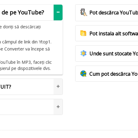
3 de pe YouTube?
Pot descărca YouTub
 doriți să descărcați
Pot instala alt soft
n câmpul de link din Ytop1.
ube Converter va începe să
Unde sunt stocate 
ouTube în MP3, faceți clic
erul pe dispozitivele dvs.
Cum pot descărca Yo
TUIT?