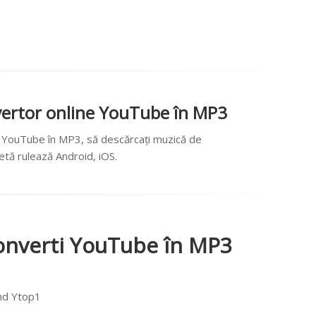
ertor online YouTube în MP3
i YouTube în MP3, să descărcați muzică de
letă rulează Android, iOS.
converti YouTube în MP3
ând Ytop1