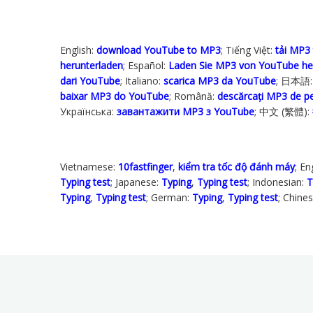
English:
download YouTube to MP3
; Tiếng Việt:
tải MP3
herunterladen
; Español:
Laden Sie MP3 von YouTube he
dari YouTube
; Italiano:
scarica MP3 da YouTube
; 日本語
baixar MP3 do YouTube
; Română:
descărcați MP3 de 
Українська‬:
завантажити MP3 з YouTube
; 中文 (繁體):
Vietnamese:
10fastfinger
,
kiểm tra tốc độ đánh máy
; En
Typing test
; Japanese:
Typing
,
Typing test
; Indonesian:
T
Typing
,
Typing test
; German:
Typing
,
Typing test
; Chine