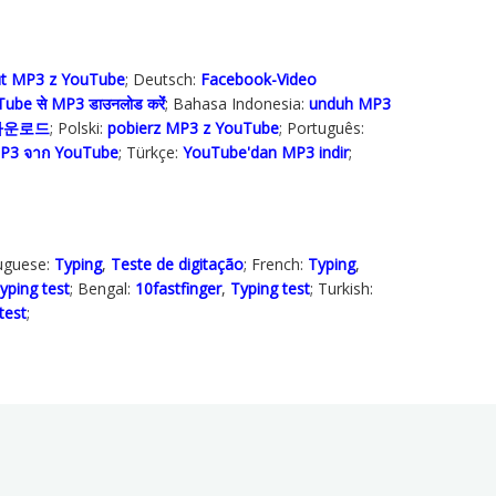
ut MP3 z YouTube
; Deutsch:
Facebook-Video
ube से MP3 डाउनलोड करेंं
; Bahasa Indonesia‬:
unduh MP3
 다운로드
; Polski‎:
pobierz MP3 z YouTube
; Português:
P3 จาก YouTube
; Türkçe‬:
YouTube'dan MP3 indir
;
tuguese:
Typing
,
Teste de digitação
; French:
Typing
,
yping test
; Bengal:
10fastfinger
,
Typing test
; Turkish:
test
;