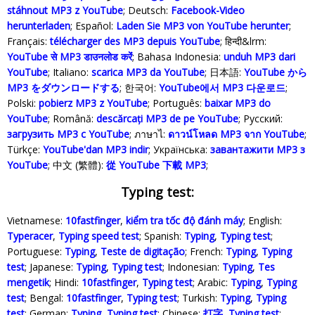
stáhnout MP3 z YouTube
; Deutsch:
Facebook-Video
herunterladen
; Español:
Laden Sie MP3 von YouTube herunter
;
Français:
télécharger des MP3 depuis YouTube
; हिन्दी&lrm:
YouTube से MP3 डाउनलोड करेंं
; Bahasa Indonesia‬:
unduh MP3 dari
YouTube
; Italiano:
scarica MP3 da YouTube
; 日本語:
YouTube から
MP3 をダウンロードする
; 한국어:
YouTube에서 MP3 다운로드
;
Polski‎:
pobierz MP3 z YouTube
; Português:
baixar MP3 do
YouTube
; Română:
descărcați MP3 de pe YouTube
; Русский:
загрузить MP3 с YouTube
; ภาษาไ:
ดาวน์โหลด MP3 จาก YouTube
;
Türkçe‬:
YouTube'dan MP3 indir
; Українська‬:
завантажити MP3 з
YouTube
; 中文 (繁體):
從 YouTube 下載 MP3
;
Typing test:
Vietnamese:
10fastfinger
,
kiểm tra tốc độ đánh máy
; English:
Typeracer
,
Typing speed test
; Spanish:
Typing
,
Typing test
;
Portuguese:
Typing
,
Teste de digitação
; French:
Typing
,
Typing
test
; Japanese:
Typing
,
Typing test
; Indonesian:
Typing
,
Tes
mengetik
; Hindi:
10fastfinger
,
Typing test
; Arabic:
Typing
,
Typing
test
; Bengal:
10fastfinger
,
Typing test
; Turkish:
Typing
,
Typing
test
; German:
Typing
,
Typing test
; Chinese:
打字
,
Typing test
;