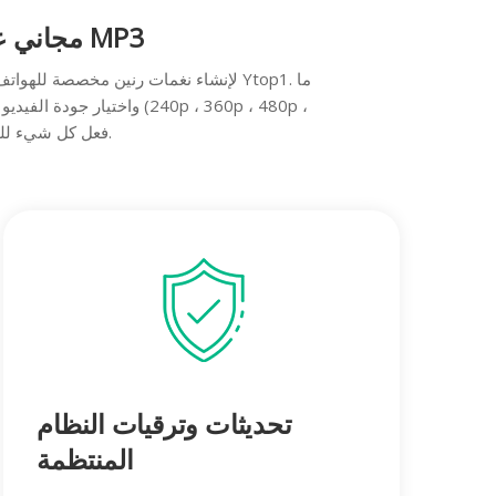
مجاني على الإنترنت تنزيل فيديو يوتيوب ، يوتيوب إلى MP3
710p ، 1080p ، FullHD ...). يمكن لـ Ytop1 فعل كل شيء للمستخدمين للحصول على مقاطع فيديو أفضل.
تحديثات وترقيات النظام
المنتظمة