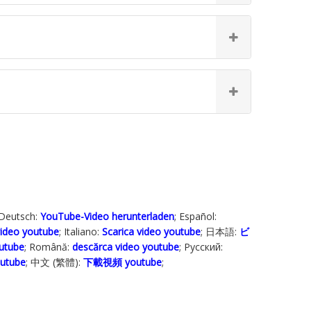
 Deutsch:
YouTube-Video herunterladen
; Español:
ideo youtube
; Italiano:
Scarica video youtube
; 日本語:
ビ
outube
; Română:
descărca video youtube
; Русский:
outube
; 中文 (繁體):
下載視頻 youtube
;