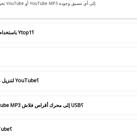
2. يتيح لك YouTube Downloader تحويل وتنزيل مقاطع فيديو YouTube أو YouTube MP3 إلى أي تنسيق وجودة.
كيفية تنزيل فيديو YouTube أو YouTube MP3 باستخدام Ytop1؟
ما هي التنسيقات التي يدعمها Ytop1 لتنزيل مقاطع فيديو YouTube؟
هل يمكنني نسخ أو تنزيل فيديو YouTube ، YouTube MP3 إلى محرك أقراص فلاش USB؟
هل أحتاج إلى تثبيت برنامج آخر لتنزيل فيديو YouTube؟