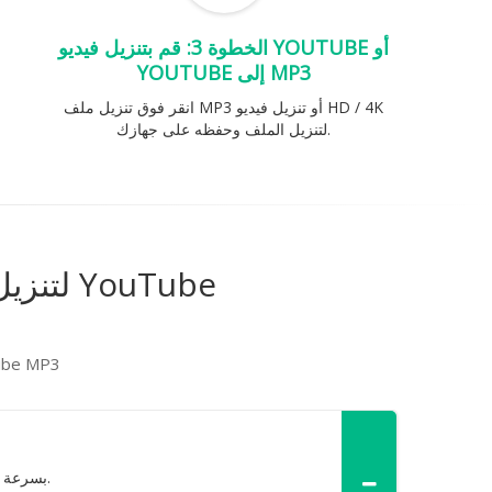
الخطوة 3: قم بتنزيل فيديو YOUTUBE أو
YOUTUBE إلى MP3
انقر فوق تنزيل ملف MP3 أو تنزيل فيديو HD / 4K
لتنزيل الملف وحفظه على جهازك.
الأسئلة المتداولة حول استخدام Ytop1 لتنزيل مقاطع فيديو YouTube
الأسئلة الأكثر شيوعًا أثنا
1. Ytop1.com هو محول يوتيوب مجاني ومحول MP3. وهو يدعم تنزيل فيديو YouTube وتحويله إلى MP3 / MP4 / Webm / M4a بسرعة وسهولة.