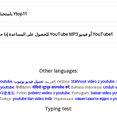
هل يمكنني تنزيل جميع مقاطع فيديو YouTube باستخدام Ytop1؟
كيف يمكنني الاتصال بـ Ytop1 للحصول على المساعدة إذا حدث خطأ أثناء تنزيل YouTube MP3 أو فيديو YouTube؟
Other languages:
;
Stáhnout video z youtube
; čeština:
; العربية:
تحميل فيديو يوتيوب
youtube
o youtube
; हिन्दी&lrm:
वीडियो यूट्यूब डाउनलोड करें
; Bahasa Indonesia‬:
Unduh v
 다운로드
; Polski‎:
pobierz wideo z youtube
; Português:
baixar video y
 Türkçe‬:
youtube'dan video indir
; Українська‬:
завантажити відео з y
Typing test: