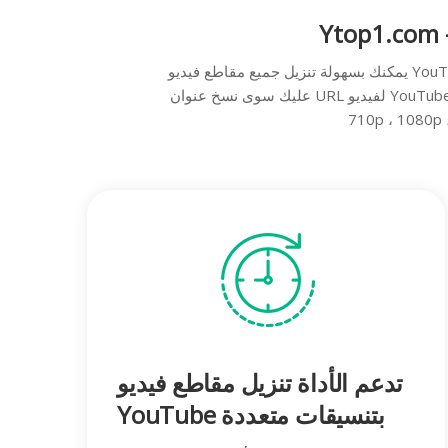
Ytop1.com
يمكنك بسهولة تنزيل جميع مقاطع فيديو YouTube أو تحويل مقاطع فيديو YouTube إلى ملفات MP3 لإنشاء نغمات رنين مخصصة للهواتف الذكية باستخدام Ytop1. ما
عليك سوى نسخ عنوان URL لفيديو YouTube ولصقه في حقل التحويل ، والاختيار بين MP4 و Webm و MP3 و M4A ... واختيار جودة الفيديو (240p ، 360p ، 480p ،
تدعم الأداة تنزيل مقاطع فيديو
YouTube بتنسيقات متعددة