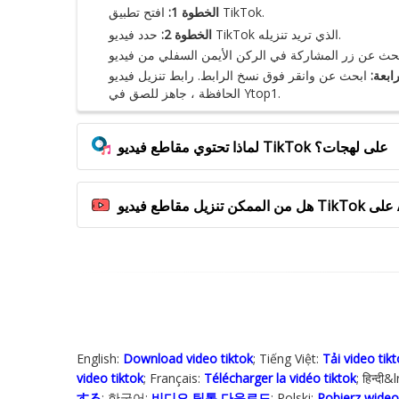
افتح تطبيق TikTok.
الخطوة 1:
حدد فيديو TikTok الذي تريد تنزيله.
الخطوة 2:
ابعة:
ابحث عن وانقر فوق نسخ الرابط. رابط تنزيل فيديو TikTok موجود في
الحافظة ، جاهز للصق في Ytop1.
لماذا تحتوي مقاطع فيديو TikTok على لهجات؟
English:
Download video tiktok
; Tiếng Việt:
Tải video tik
video tiktok
; Français:
Télécharger la vidéo tiktok
; हिन्दी
する
; 한국어:
비디오 틱톡 다운로드
; Polski‎:
Pobierz wideo