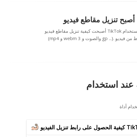
أصبحت كيفية تنزيل مقاطع فيديو TikTok أسهل بكثير الآن عند استخدام Ytop1. يتيح لك موقع الويب تنزيل مقاطع فيديو TikTok المفضلة لديك على جهازك بتنسيقات مختلفة
(mp4 و webm والصوت و 3 gp ...). الآن لست بحاجة إلى تثبيت أي برامج خاصة على جهاز الكمبيوتر أو الهاتف المحمول الخاص بك. كل ما تحتاجه هو إدخال رابط من فيديو