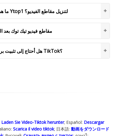
ما هي التنسيقات التي يدعمها Ytop1 لتنزيل مقاطع الفيديو؟
أين يحفظ Ytop1 مقاطع فيديو تيك توك بعد
هل أحتاج إلى تثبيت برنامج لتنزيل مقاطع فيديو TikTok؟
:
Laden Sie Video-Tiktok herunter
; Español:
Descargar
taliano:
Scarica il video tiktok
; 日本語:
動画をダウンロード
ok
; Русский:
Скачать видео с тикток
; ภาษาไ: