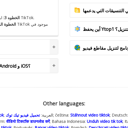
ابحث عن زر المشاركة في الركن الأيمن السفلي من فيديو TikTok.
الخطوه 3:
الخطوة الر
 التنزيل؟
هل من الممكن تنزيل مقاطع فيديو TikTok على Android و iOS؟
Other languages:
; Deutsch
Stáhnout video tiktok
; čeština:
; العربية:
تحميل فيديو تيك توك
tok
&lrm:
वीडियो टिकटॉक डाउनलोड करें
; Bahasa Indonesia‬:
Unduh video tik tok
; I
 tiktok
; Português:
Baixar vídeo tiktok
; Română:
Descărcați video tikt