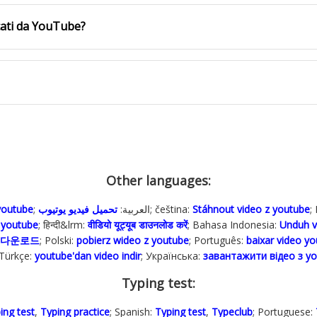
cati da YouTube?
Other languages:
youtube
تحميل فيديو يوتيوب
; العربية:
; čeština:
Stáhnout video z youtube
;
o youtube
; हिन्दी&lrm:
वीडियो यूट्यूब डाउनलोड करें
; Bahasa Indonesia‬:
Unduh v
 다운로드
; Polski‎:
pobierz wideo z youtube
; Português:
baixar video y
 Türkçe‬:
youtube'dan video indir
; Українська‬:
завантажити відео з y
Typing test:
ing test
,
Typing practice
; Spanish:
Typing test
,
Typeclub
; Portuguese: