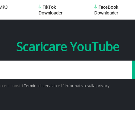
 MP3
TikTok
FaceBook
Downloader
Downloader
Scaricare YouTube
ccetti i nostri
Termini di servizio
e l '
Informativa sulla privacy