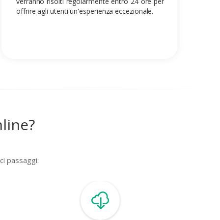
verranno risolti regolarmente entro 24 ore per
offrire agli utenti un'esperienza eccezionale.
line?
ci passaggi: