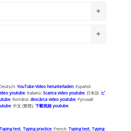
 Deutsch:
YouTube-Video herunterladen
; Español:
ideo youtube
; Italiano:
Scarica video youtube
; 日本語:
ビ
outube
; Română:
descărca video youtube
; Русский:
outube
; 中文 (繁體):
下載視頻 youtube
;
Typing test
,
Typing practice
; French:
Typing test
,
Typing