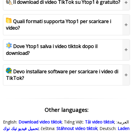
Il download di video TikTok su Ytop1 è gratuito?
Quali formati supporta Ytop1 per scaricare i
video?
Dove Ytop1 salva i video tiktok dopo il
download?
Devo installare software per scaricare i video di
TikTok?
Other languages:
English:
Download video tiktok
; Tiếng Việt:
Tải video tiktok
; العربية:
تحميل فيديو تيك توك
; čeština:
Stáhnout video tiktok
; Deutsch:
Laden