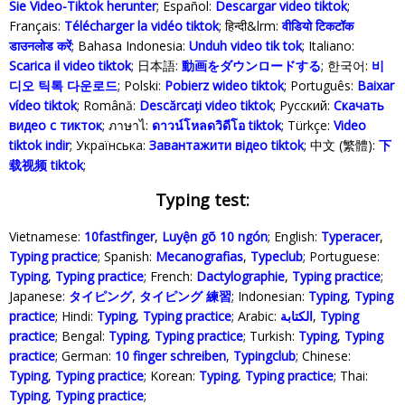
Sie Video-Tiktok herunter
; Español:
Descargar video tiktok
;
Français:
Télécharger la vidéo tiktok
; हिन्दी&lrm:
वीडियो टिकटॉक
डाउनलोड करें
; Bahasa Indonesia‬:
Unduh video tik tok
; Italiano:
Scarica il video tiktok
; 日本語:
動画をダウンロードする
; 한국어:
비
디오 틱톡 다운로드
; Polski‎:
Pobierz wideo tiktok
; Português:
Baixar
vídeo tiktok
; Română:
Descărcați video tiktok
; Русский:
Скачать
видео с тикток
; ภาษาไ:
ดาวน์โหลดวิดีโอ tiktok
; Türkçe‬:
Video
tiktok indir
; Українська‬:
Завантажити відео tiktok
; 中文 (繁體):
下
载视频 tiktok
;
Typing test:
Vietnamese:
10fastfinger
,
Luyện gõ 10 ngón
; English:
Typeracer
,
Typing practice
; Spanish:
Mecanografias
,
Typeclub
; Portuguese:
Typing
,
Typing practice
; French:
Dactylographie
,
Typing practice
;
Japanese:
タイピング
,
タイピング 練習
; Indonesian:
Typing
,
Typing
practice
; Hindi:
Typing
,
Typing practice
; Arabic:
الكتابة
,
Typing
practice
; Bengal:
Typing
,
Typing practice
; Turkish:
Typing
,
Typing
practice
; German:
10 finger schreiben
,
Typingclub
; Chinese:
Typing
,
Typing practice
; Korean:
Typing
,
Typing practice
; Thai:
Typing
,
Typing practice
;