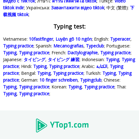
видео с тикток
; ภาษาไ:
ดาวน์โหลดวิดีโอ tiktok
; Türkçe‬:
Video
tiktok indir
; Українська‬:
Завантажити відео tiktok
; 中文 (繁體):
下
载视频 tiktok
;
Typing test:
Vietnamese:
10fastfinger
,
Luyện gõ 10 ngón
; English:
Typeracer
,
Typing practice
; Spanish:
Mecanografias
,
Typeclub
; Portuguese:
Typing
,
Typing practice
; French:
Dactylographie
,
Typing practice
;
Japanese:
タイピング
,
タイピング 練習
; Indonesian:
Typing
,
Typing
practice
; Hindi:
Typing
,
Typing practice
; Arabic:
الكتابة
,
Typing
practice
; Bengal:
Typing
,
Typing practice
; Turkish:
Typing
,
Typing
practice
; German:
10 finger schreiben
,
Typingclub
; Chinese:
Typing
,
Typing practice
; Korean:
Typing
,
Typing practice
; Thai:
Typing
,
Typing practice
;