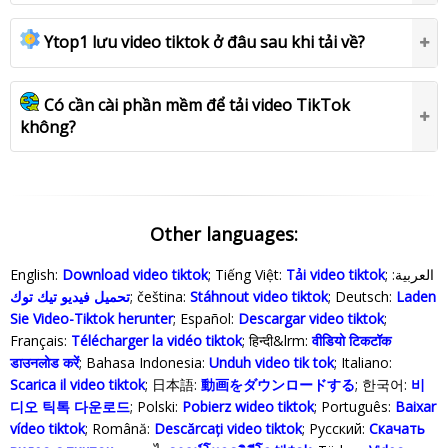
Ytop1 lưu video tiktok ở đâu sau khi tải về?
Có cần cài phần mềm để tải video TikTok
không?
Other languages:
English:
Download video tiktok
; Tiếng Việt:
Tải video tiktok
; العربية:
تحميل فيديو تيك توك
; čeština:
Stáhnout video tiktok
; Deutsch:
Laden
Sie Video-Tiktok herunter
; Español:
Descargar video tiktok
;
Français:
Télécharger la vidéo tiktok
; हिन्दी&lrm:
वीडियो टिकटॉक
डाउनलोड करें
; Bahasa Indonesia‬:
Unduh video tik tok
; Italiano:
Scarica il video tiktok
; 日本語:
動画をダウンロードする
; 한국어:
비
디오 틱톡 다운로드
; Polski‎:
Pobierz wideo tiktok
; Português:
Baixar
vídeo tiktok
; Română:
Descărcați video tiktok
; Русский:
Скачать