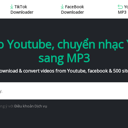
TikTok
FaceBook
Y
MP3
Downloader
Downloader
eo Youtube, chuyển nhạc
sang MP3
ownload & convert videos from Youtube, facebook & 500 sit
ồng ý với
Điều khoản Dịch vụ