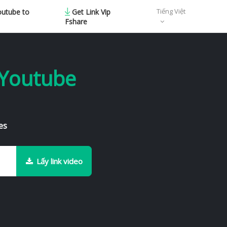
Tiếng Việt
outube to
Get Link Vip
Fshare
 Youtube
es
Lấy link video