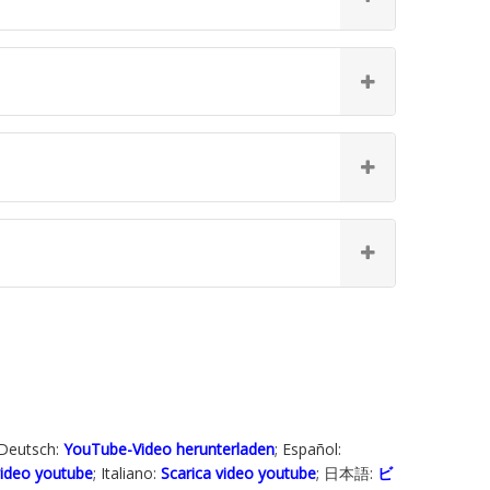
 Deutsch:
YouTube-Video herunterladen
; Español:
ideo youtube
; Italiano:
Scarica video youtube
; 日本語:
ビ