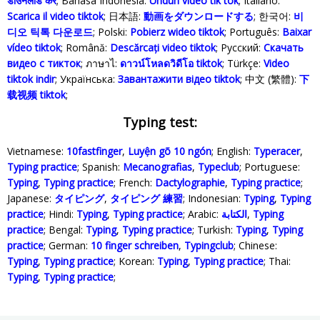
डाउनलोड करें
; Bahasa Indonesia‬:
Unduh video tik tok
; Italiano:
Scarica il video tiktok
; 日本語:
動画をダウンロードする
; 한국어:
비
디오 틱톡 다운로드
; Polski‎:
Pobierz wideo tiktok
; Português:
Baixar
vídeo tiktok
; Română:
Descărcați video tiktok
; Русский:
Скачать
видео с тикток
; ภาษาไ:
ดาวน์โหลดวิดีโอ tiktok
; Türkçe‬:
Video
tiktok indir
; Українська‬:
Завантажити відео tiktok
; 中文 (繁體):
下
载视频 tiktok
;
Typing test:
Vietnamese:
10fastfinger
,
Luyện gõ 10 ngón
; English:
Typeracer
,
Typing practice
; Spanish:
Mecanografias
,
Typeclub
; Portuguese:
Typing
,
Typing practice
; French:
Dactylographie
,
Typing practice
;
Japanese:
タイピング
,
タイピング 練習
; Indonesian:
Typing
,
Typing
practice
; Hindi:
Typing
,
Typing practice
; Arabic:
الكتابة
,
Typing
practice
; Bengal:
Typing
,
Typing practice
; Turkish:
Typing
,
Typing
practice
; German:
10 finger schreiben
,
Typingclub
; Chinese:
Typing
,
Typing practice
; Korean:
Typing
,
Typing practice
; Thai:
Typing
,
Typing practice
;