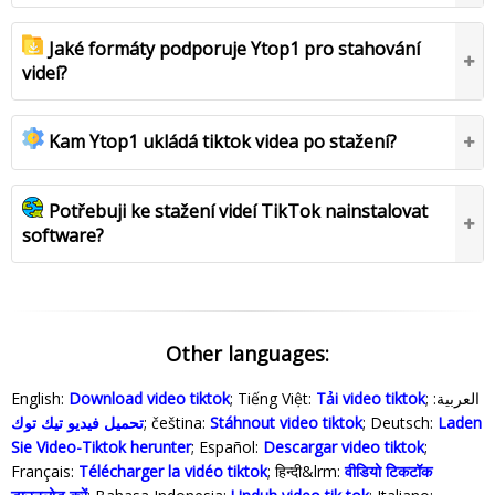
Jaké formáty podporuje Ytop1 pro stahování
videí?
Kam Ytop1 ukládá tiktok videa po stažení?
Potřebuji ke stažení videí TikTok nainstalovat
software?
Other languages:
English:
Download video tiktok
; Tiếng Việt:
Tải video tiktok
; العربية:
تحميل فيديو تيك توك
; čeština:
Stáhnout video tiktok
; Deutsch:
Laden
Sie Video-Tiktok herunter
; Español:
Descargar video tiktok
;
Français:
Télécharger la vidéo tiktok
; हिन्दी&lrm:
वीडियो टिकटॉक