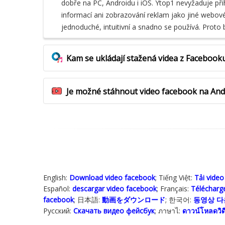
dobře na PC, Androidu i iOS. Ytop1 nevyžaduje při
informací ani zobrazování reklam jako jiné webové 
jednoduché, intuitivní a snadno se používá. Proto 
Kam se ukládají stažená videa z Facebook
Je možné stáhnout video facebook na Andr
English:
Download video facebook
; Tiếng Việt:
Tải vide
Español:
descargar video facebook
; Français:
Télécharge
facebook
; 日本語:
動画をダウンロード
; 한국어:
동영상 
Русский:
Скачать видео фейсбук
; ภาษาไ:
ดาวน์โหลดวิด