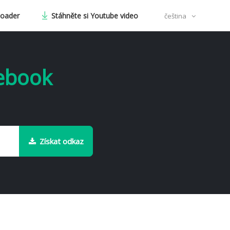
oader
Stáhněte si Youtube video
čeština
cebook
Získat odkaz