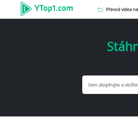
Převod videa n
Stáhn