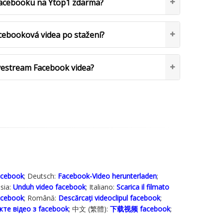
 Facebooku na Ytop1 zdarma?
cebooková videa po stažení?
vestream Facebook videa?
acebook
; Deutsch:
Facebook-Video herunterladen
;
ia‬:
Unduh video facebook
; Italiano:
Scarica il filmato
acebook
; Română:
Descărcați videoclipul facebook
;
те відео з facebook
; 中文 (繁體):
下载视频 facebook
;