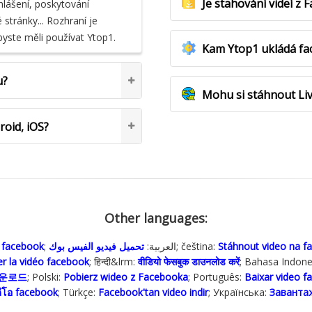
Je stahování videí z
hlášení, poskytování
stránky... Rozhraní je
byste měli používat Ytop1.
Kam Ytop1 ukládá fa
u?
Mohu si stáhnout Li
oid, iOS?
Other languages:
o facebook
تحميل فيديو الفيس بوك
; العربية:
; čeština:
Stáhnout video na f
r la vidéo facebook
; हिन्दी&lrm:
वीडियो फेसबुक डाउनलोड करें
; Bahasa Indones
다운로드
; Polski‎:
Pobierz wideo z Facebooka
; Português:
Baixar video f
ีโอ facebook
; Türkçe‬:
Facebook'tan video indir
; Українська‬:
Завантаж