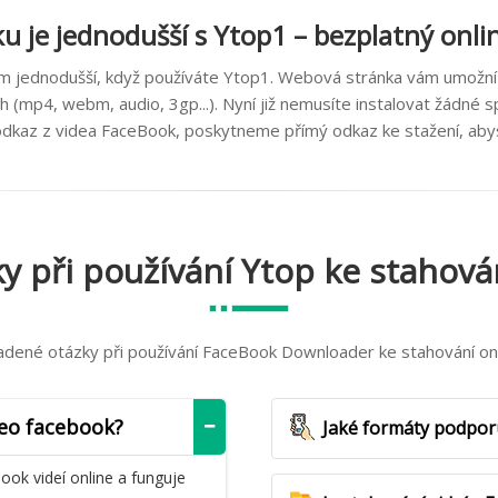
ku je jednodušší s Ytop1 – bezplatný onli
em jednodušší, když používáte Ytop1. Webová stránka vám umožní
(mp4, webm, audio, 3gp...). Nyní již nemusíte instalovat žádné s
 odkaz z videa FaceBook, poskytneme přímý odkaz ke stažení, aby
y při používání Ytop ke stahová
adené otázky při používání FaceBook Downloader ke stahování onl
deo facebook?
Jaké formáty podporu
ook videí online a funguje