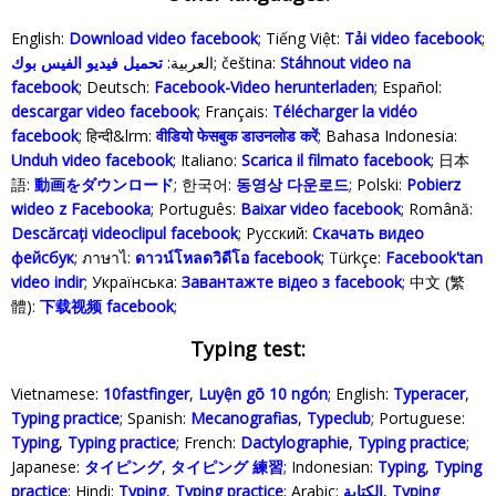
English:
Download video facebook
; Tiếng Việt:
Tải video facebook
;
تحميل فيديو الفيس بوك
العربية:
; čeština:
Stáhnout video na
facebook
; Deutsch:
Facebook-Video herunterladen
; Español:
descargar video facebook
; Français:
Télécharger la vidéo
facebook
; हिन्दी&lrm:
वीडियो फेसबुक डाउनलोड करें
; Bahasa Indonesia‬:
Unduh video facebook
; Italiano:
Scarica il filmato facebook
; 日本
語:
動画をダウンロード
; 한국어:
동영상 다운로드
; Polski‎:
Pobierz
wideo z Facebooka
; Português:
Baixar video facebook
; Română:
Descărcați videoclipul facebook
; Русский:
Скачать видео
фейсбук
; ภาษาไ:
ดาวน์โหลดวิดีโอ facebook
; Türkçe‬:
Facebook'tan
video indir
; Українська‬:
Завантажте відео з facebook
; 中文 (繁
體):
下载视频 facebook
;
Typing test:
Vietnamese:
10fastfinger
,
Luyện gõ 10 ngón
; English:
Typeracer
,
Typing practice
; Spanish:
Mecanografias
,
Typeclub
; Portuguese:
Typing
,
Typing practice
; French:
Dactylographie
,
Typing practice
;
Japanese:
タイピング
,
タイピング 練習
; Indonesian:
Typing
,
Typing
practice
; Hindi:
Typing
,
Typing practice
; Arabic:
الكتابة
,
Typing