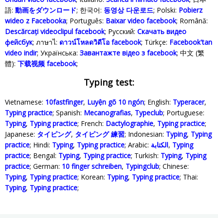
語:
動画をダウンロード
; 한국어:
동영상 다운로드
; Polski‎:
Pobierz
wideo z Facebooka
; Português:
Baixar video facebook
; Română:
Descărcați videoclipul facebook
; Русский:
Скачать видео
фейсбук
; ภาษาไ:
ดาวน์โหลดวิดีโอ facebook
; Türkçe‬:
Facebook'tan
video indir
; Українська‬:
Завантажте відео з facebook
; 中文 (繁
體):
下载视频 facebook
;
Typing test:
Vietnamese:
10fastfinger
,
Luyện gõ 10 ngón
; English:
Typeracer
,
Typing practice
; Spanish:
Mecanografias
,
Typeclub
; Portuguese:
Typing
,
Typing practice
; French:
Dactylographie
,
Typing practice
;
Japanese:
タイピング
,
タイピング 練習
; Indonesian:
Typing
,
Typing
practice
; Hindi:
Typing
,
Typing practice
; Arabic:
الكتابة
,
Typing
practice
; Bengal:
Typing
,
Typing practice
; Turkish:
Typing
,
Typing
practice
; German:
10 finger schreiben
,
Typingclub
; Chinese:
Typing
,
Typing practice
; Korean:
Typing
,
Typing practice
; Thai:
Typing
,
Typing practice
;