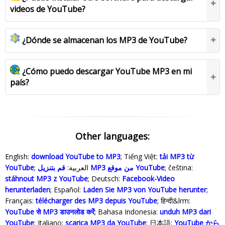
videos de YouTube?
¿Dónde se almacenan los MP3 de YouTube?
¿Cómo puedo descargar YouTube MP3 en mi
país?
Other languages:
English:
download YouTube to MP3
; Tiếng Việt:
tải MP3 từ
YouTube
; العربية:
قم بتنزيل MP3 من موقع YouTube
; čeština:
stáhnout MP3 z YouTube
; Deutsch:
Facebook-Video
herunterladen
; Español:
Laden Sie MP3 von YouTube herunter
;
Français:
télécharger des MP3 depuis YouTube
; हिन्दी&lrm:
YouTube से MP3 डाउनलोड करेंं
; Bahasa Indonesia‬:
unduh MP3 dari
YouTube
; Italiano:
scarica MP3 da YouTube
; 日本語:
YouTube から