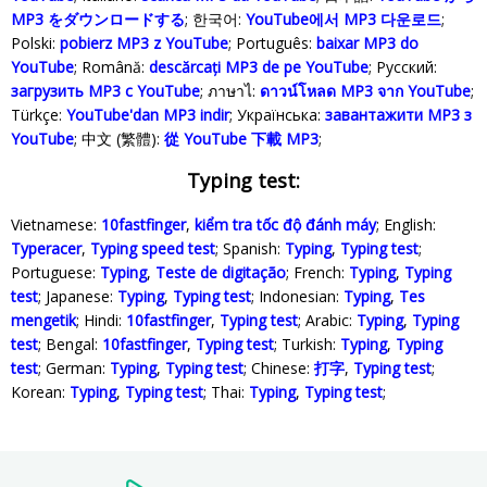
MP3 をダウンロードする
; 한국어:
YouTube에서 MP3 다운로드
;
Polski‎:
pobierz MP3 z YouTube
; Português:
baixar MP3 do
YouTube
; Română:
descărcați MP3 de pe YouTube
; Русский:
загрузить MP3 с YouTube
; ภาษาไ:
ดาวน์โหลด MP3 จาก YouTube
;
Türkçe‬:
YouTube'dan MP3 indir
; Українська‬:
завантажити MP3 з
YouTube
; 中文 (繁體):
從 YouTube 下載 MP3
;
Typing test:
Vietnamese:
10fastfinger
,
kiểm tra tốc độ đánh máy
; English:
Typeracer
,
Typing speed test
; Spanish:
Typing
,
Typing test
;
Portuguese:
Typing
,
Teste de digitação
; French:
Typing
,
Typing
test
; Japanese:
Typing
,
Typing test
; Indonesian:
Typing
,
Tes
mengetik
; Hindi:
10fastfinger
,
Typing test
; Arabic:
Typing
,
Typing
test
; Bengal:
10fastfinger
,
Typing test
; Turkish:
Typing
,
Typing
test
; German:
Typing
,
Typing test
; Chinese:
打字
,
Typing test
;
Korean:
Typing
,
Typing test
; Thai:
Typing
,
Typing test
;