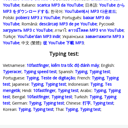
YouTube
; Italiano:
scarica MP3 da YouTube
; 日本語:
YouTube から
MP3 をダウンロードする
; 한국어:
YouTube에서 MP3 다운로드
;
Polski‎:
pobierz MP3 z YouTube
; Português:
baixar MP3 do
YouTube
; Română:
descărcați MP3 de pe YouTube
; Русский:
загрузить MP3 с YouTube
; ภาษาไ:
ดาวน์โหลด MP3 จาก YouTube
;
Türkçe‬:
YouTube'dan MP3 indir
; Українська‬:
завантажити MP3 з
YouTube
; 中文 (繁體):
從 YouTube 下載 MP3
;
Typing test:
Vietnamese:
10fastfinger
,
kiểm tra tốc độ đánh máy
; English:
Typeracer
,
Typing speed test
; Spanish:
Typing
,
Typing test
;
Portuguese:
Typing
,
Teste de digitação
; French:
Typing
,
Typing
test
; Japanese:
Typing
,
Typing test
; Indonesian:
Typing
,
Tes
mengetik
; Hindi:
10fastfinger
,
Typing test
; Arabic:
Typing
,
Typing
test
; Bengal:
10fastfinger
,
Typing test
; Turkish:
Typing
,
Typing
test
; German:
Typing
,
Typing test
; Chinese:
打字
,
Typing test
;
Korean:
Typing
,
Typing test
; Thai:
Typing
,
Typing test
;