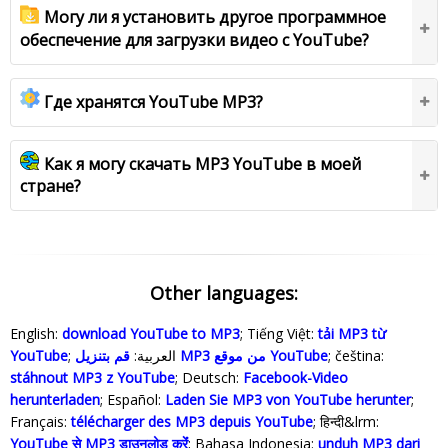
Могу ли я установить другое программное
обеспечение для загрузки видео с YouTube?
Где хранятся YouTube MP3?
Как я могу скачать MP3 YouTube в моей
стране?
Other languages:
English:
download YouTube to MP3
; Tiếng Việt:
tải MP3 từ
YouTube
; العربية:
قم بتنزيل MP3 من موقع YouTube
; čeština:
stáhnout MP3 z YouTube
; Deutsch:
Facebook-Video
herunterladen
; Español:
Laden Sie MP3 von YouTube herunter
;
Français:
télécharger des MP3 depuis YouTube
; हिन्दी&lrm:
YouTube से MP3 डाउनलोड करेंं
; Bahasa Indonesia‬:
unduh MP3 dari