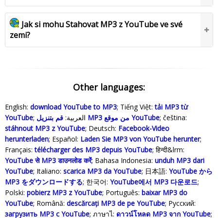
Jak si mohu Stahovat MP3 z YouTube ve své
zemi?
Other languages:
English:
download YouTube to MP3
; Tiếng Việt:
tải MP3 từ
YouTube
; العربية:
قم بتنزيل MP3 من موقع YouTube
; čeština:
stáhnout MP3 z YouTube
; Deutsch:
Facebook-Video
herunterladen
; Español:
Laden Sie MP3 von YouTube herunter
;
Français:
télécharger des MP3 depuis YouTube
; हिन्दी&lrm:
YouTube से MP3 डाउनलोड करेंं
; Bahasa Indonesia‬:
unduh MP3 dari
YouTube
; Italiano:
scarica MP3 da YouTube
; 日本語:
YouTube から
MP3 をダウンロードする
; 한국어:
YouTube에서 MP3 다운로드
;
Polski‎:
pobierz MP3 z YouTube
; Português:
baixar MP3 do
YouTube
; Română:
descărcați MP3 de pe YouTube
; Русский:
загрузить MP3 с YouTube
; ภาษาไ:
ดาวน์โหลด MP3 จาก YouTube
;