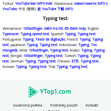
Türkçe‬:
YouTube'dan MP3 indir
; Українська‬:
завантажити MP3 з
YouTube
; 中文 (繁體):
從 YouTube 下載 MP3
;
Typing test:
Vietnamese:
10fastfinger
,
kiểm tra tốc độ đánh máy
; English:
Typeracer
,
Typing speed test
; Spanish:
Typing
,
Typing test
;
Portuguese:
Typing
,
Teste de digitação
; French:
Typing
,
Typing
test
; Japanese:
Typing
,
Typing test
; Indonesian:
Typing
,
Tes
mengetik
; Hindi:
10fastfinger
,
Typing test
; Arabic:
Typing
,
Typing
test
; Bengal:
10fastfinger
,
Typing test
; Turkish:
Typing
,
Typing
test
; German:
Typing
,
Typing test
; Chinese:
打字
,
Typing test
;
Korean:
Typing
,
Typing test
; Thai:
Typing
,
Typing test
;
Soukromá politika
Podmínky použití
Kontakt