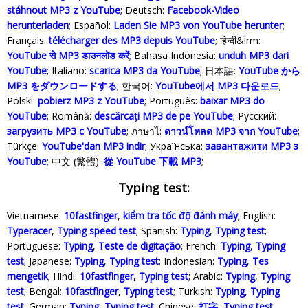
stáhnout MP3 z YouTube
; Deutsch:
Facebook-Video
herunterladen
; Español:
Laden Sie MP3 von YouTube herunter
;
Français:
télécharger des MP3 depuis YouTube
; हिन्दी&lrm:
YouTube से MP3 डाउनलोड करेंं
; Bahasa Indonesia‬:
unduh MP3 dari
YouTube
; Italiano:
scarica MP3 da YouTube
; 日本語:
YouTube から
MP3 をダウンロードする
; 한국어:
YouTube에서 MP3 다운로드
;
Polski‎:
pobierz MP3 z YouTube
; Português:
baixar MP3 do
YouTube
; Română:
descărcați MP3 de pe YouTube
; Русский:
загрузить MP3 с YouTube
; ภาษาไ:
ดาวน์โหลด MP3 จาก YouTube
;
Türkçe‬:
YouTube'dan MP3 indir
; Українська‬:
завантажити MP3 з
YouTube
; 中文 (繁體):
從 YouTube 下載 MP3
;
Typing test:
Vietnamese:
10fastfinger
,
kiểm tra tốc độ đánh máy
; English:
Typeracer
,
Typing speed test
; Spanish:
Typing
,
Typing test
;
Portuguese:
Typing
,
Teste de digitação
; French:
Typing
,
Typing
test
; Japanese:
Typing
,
Typing test
; Indonesian:
Typing
,
Tes
mengetik
; Hindi:
10fastfinger
,
Typing test
; Arabic:
Typing
,
Typing
test
; Bengal:
10fastfinger
,
Typing test
; Turkish:
Typing
,
Typing
test
; German:
Typing
,
Typing test
; Chinese:
打字
,
Typing test
;