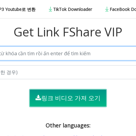
 Youtube로 변환
TikTok Downloader
FaceBook D
Get Link FShare VIP
링크 비디오 가져 오기
Other languages: