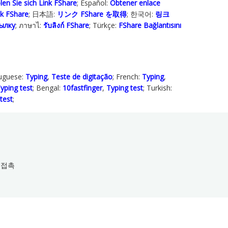
len Sie sich Link FShare
; Español:
Obtener enlace
ink FShare
; 日本語:
リンク FShare を取得
; 한국어:
링크
ылку
; ภาษาไ:
รับลิงก์ FShare
; Türkçe‬:
FShare Bağlantısını
tuguese:
Typing
,
Teste de digitação
; French:
Typing
,
yping test
; Bengal:
10fastfinger
,
Typing test
; Turkish:
test
;
접촉