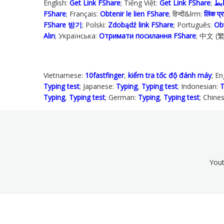
English:
Get Link FShare
; Tiếng Việt:
Get Link FShare
FShare
; Français:
Obtenir le lien FShare
; हिन्दी&lrm:
लिंक प्रा
FShare 받기
; Polski‎:
Zdobądź link FShare
; Português:
Ob
Alın
; Українська‬:
Отримати посилання FShare
; 中文 (
Vietnamese:
10fastfinger
,
kiểm tra tốc độ đánh máy
; En
Typing test
; Japanese:
Typing
,
Typing test
; Indonesian:
T
Typing
,
Typing test
; German:
Typing
,
Typing test
; Chine
Yo