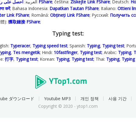
; العربية:
احصل على رابط FShare
; čeština:
Získejte Link FShare
; Deutsch:
Ho
प्त करें
; Bahasa Indonesia‬:
Dapatkan Tautan FShare
; Italiano:
Ottieni l
ter Link FShare
; Română:
Obțineți Link FShare
; Русский:
Получить сс
繁體):
獲取鏈接 FShare
;
Typing test:
glish:
Typeracer
,
Typing speed test
; Spanish:
Typing
,
Typing test
; Por
yping
,
Tes mengetik
; Hindi:
10fastfinger
,
Typing test
; Arabic:
Typing
,
T
se:
打字
,
Typing test
; Korean:
Typing
,
Typing test
; Thai:
Typing
,
Typing 
utube ダウンロード
Youtube MP3
개인 정책
사용 기간
Copyright © 2020 - ytop1.com