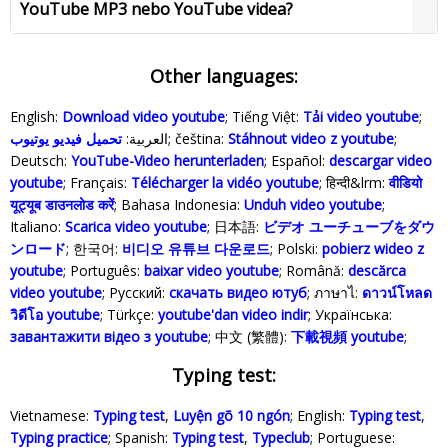
YouTube MP3 nebo YouTube videa?
Other languages:
English:
Download video youtube
; Tiếng Việt:
Tải video youtube
;
تحميل فيديو يوتيوب
العربية:
; čeština:
Stáhnout video z youtube
;
Deutsch:
YouTube-Video herunterladen
; Español:
descargar video
youtube
; Français:
Télécharger la vidéo youtube
; हिन्दी&lrm:
वीडियो
यूट्यूब डाउनलोड करें
; Bahasa Indonesia‬:
Unduh video youtube
;
Italiano:
Scarica video youtube
; 日本語:
ビデオ ユーチューブをダウ
ンロード
; 한국어:
비디오 유튜브 다운로드
; Polski‎:
pobierz wideo z
youtube
; Português:
baixar video youtube
; Română:
descărca
video youtube
; Русский:
скачать видео ютуб
; ภาษาไ:
ดาวน์โหลด
วิดีโอ youtube
; Türkçe‬:
youtube'dan video indir
; Українська‬:
завантажити відео з youtube
; 中文 (繁體):
下載視頻 youtube
;
Typing test:
Vietnamese:
Typing test
,
Luyện gõ 10 ngón
; English:
Typing test
,
Typing practice
; Spanish:
Typing test
,
Typeclub
; Portuguese: