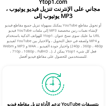
Ytop1.com
مجاني على الإنترنت تنزيل فيديو يوتيوب ،
يوتيوب إلى MP3
يمكنك بسهولة تنزيل جميع مقاطع فيديو YouTube أو تحويل مقاطع
فيديو YouTube إلى ملفات MP3 لإنشاء نغمات رنين مخصصة
للهواتف الذكية باستخدام Ytop1. ما عليك سوى نسخ عنوان URL
لفيديو YouTube ولصقه في حقل التحويل ، والاختيار بين MP4 و
Webm و MP3 و M4A ... واختيار جودة الفيديو (240p ، 360p ، 480p
، 710p ، 1080p ، FullHD ...). يمكن لـ Ytop1 فعل كل شيء
للمستخدمين للحصول على مقاطع فيديو أفضل.
تدعم الأداة تنزيل مقاطع فيديو YouTube بتنسيقات