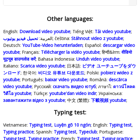
Other languages:
English:
Download video youtube
; Tiếng Việt:
Tải video youtube
;
;
Stáhnout video z youtube
; čeština:
العربية:
تحميل فيديو يوتيوب
Deutsch:
YouTube-Video herunterladen
; Español:
descargar video
youtube
; Français:
Télécharger la vidéo youtube
; हिन्दी&lrm:
वीडियो
यूट्यूब डाउनलोड करें
; Bahasa Indonesia‬:
Unduh video youtube
;
Italiano:
Scarica video youtube
; 日本語:
ビデオ ユーチューブをダウ
ンロード
; 한국어:
비디오 유튜브 다운로드
; Polski‎:
pobierz wideo z
youtube
; Português:
baixar video youtube
; Română:
descărca
video youtube
; Русский:
скачать видео ютуб
; ภาษาไ:
ดาวน์โหลด
วิดีโอ youtube
; Türkçe‬:
youtube'dan video indir
; Українська‬:
завантажити відео з youtube
; 中文 (繁體):
下載視頻 youtube
;
Typing test:
Vietnamese:
Typing test
,
Luyện gõ 10 ngón
; English:
Typing test
,
Typing practice
; Spanish:
Typing test
,
Typeclub
; Portuguese:
Typing test
,
Typing practice
; French:
Typing test
,
Typing practice
;