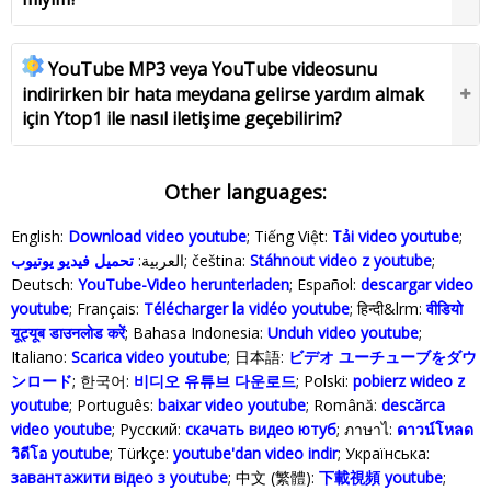
YouTube MP3 veya YouTube videosunu
indirirken bir hata meydana gelirse yardım almak
için Ytop1 ile nasıl iletişime geçebilirim?
Other languages:
English:
Download video youtube
; Tiếng Việt:
Tải video youtube
;
تحميل فيديو يوتيوب
العربية:
; čeština:
Stáhnout video z youtube
;
Deutsch:
YouTube-Video herunterladen
; Español:
descargar video
youtube
; Français:
Télécharger la vidéo youtube
; हिन्दी&lrm:
वीडियो
यूट्यूब डाउनलोड करें
; Bahasa Indonesia‬:
Unduh video youtube
;
Italiano:
Scarica video youtube
; 日本語:
ビデオ ユーチューブをダウ
ンロード
; 한국어:
비디오 유튜브 다운로드
; Polski‎:
pobierz wideo z
youtube
; Português:
baixar video youtube
; Română:
descărca
video youtube
; Русский:
скачать видео ютуб
; ภาษาไ:
ดาวน์โหลด
วิดีโอ youtube
; Türkçe‬:
youtube'dan video indir
; Українська‬:
завантажити відео з youtube
; 中文 (繁體):
下載視頻 youtube
;