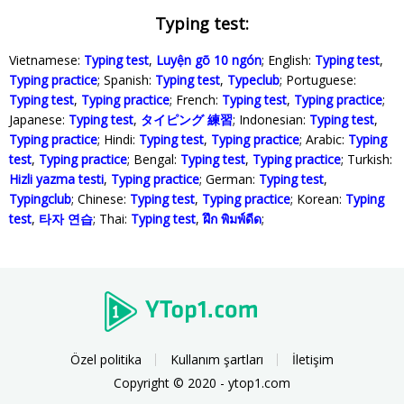
Typing test:
Vietnamese:
Typing test
,
Luyện gõ 10 ngón
; English:
Typing test
,
Typing practice
; Spanish:
Typing test
,
Typeclub
; Portuguese:
Typing test
,
Typing practice
; French:
Typing test
,
Typing practice
;
Japanese:
Typing test
,
タイピング 練習
; Indonesian:
Typing test
,
Typing practice
; Hindi:
Typing test
,
Typing practice
; Arabic:
Typing
test
,
Typing practice
; Bengal:
Typing test
,
Typing practice
; Turkish:
Hizli yazma testi
,
Typing practice
; German:
Typing test
,
Typingclub
; Chinese:
Typing test
,
Typing practice
; Korean:
Typing
test
,
타자 연습
; Thai:
Typing test
,
ฝึก พิมพ์ดีด
;
Özel politika
Kullanım şartları
İletişim
Copyright © 2020 - ytop1.com