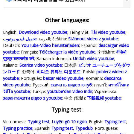
Other languages:
English:
Download video youtube
; Tiếng Việt:
Tải video youtube
;
تحميل فيديو يوتيوب
العربية:
; čeština:
Stáhnout video z youtube
;
Deutsch:
YouTube-Video herunterladen
; Español:
descargar video
youtube
; Français:
Télécharger la vidéo youtube
; हिन्दी&lrm:
वीडियो
यूट्यूब डाउनलोड करें
; Bahasa Indonesia‬:
Unduh video youtube
;
Italiano:
Scarica video youtube
; 日本語:
ビデオ ユーチューブをダウ
ンロード
; 한국어:
비디오 유튜브 다운로드
; Polski‎:
pobierz wideo z
youtube
; Português:
baixar video youtube
; Română:
descărca
video youtube
; Русский:
скачать видео ютуб
; ภาษาไ:
ดาวน์โหลด
วิดีโอ youtube
; Türkçe‬:
youtube'dan video indir
; Українська‬:
завантажити відео з youtube
; 中文 (繁體):
下載視頻 youtube
;
Typing test:
Vietnamese:
Typing test
,
Luyện gõ 10 ngón
; English:
Typing test
,
Typing practice
; Spanish:
Typing test
,
Typeclub
; Portuguese: