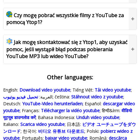
Czy mogę pobrać wszystkie filmy z YouTube za
pomocą Ytop1?
Jak mogę skontaktować się z Ytop1, aby uzyskać
pomoc, jeśli wystąpił błąd podczas pobierania
YouTube MP3 lub wideo YouTube?
Other languages:
English:
Download video youtube
; Tiếng Việt:
Tải video youtube
;
تحميل فيديو يوتيوب
العربية:
; čeština:
Stáhnout video z youtube
;
Deutsch:
YouTube-Video herunterladen
; Español:
descargar video
youtube
; Français:
Télécharger la vidéo youtube
; हिन्दी&lrm:
वीडियो
यूट्यूब डाउनलोड करें
; Bahasa Indonesia‬:
Unduh video youtube
;
Italiano:
Scarica video youtube
; 日本語:
ビデオ ユーチューブをダウ
ンロード
; 한국어:
비디오 유튜브 다운로드
; Polski‎:
pobierz wideo z
youtube
; Português:
baixar video youtube
; Română:
descărca