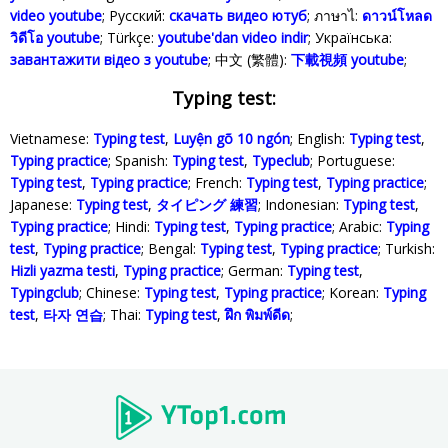
video youtube
; Русский:
скачать видео ютуб
; ภาษาไ:
ดาวน์โหลด
วิดีโอ youtube
; Türkçe‬:
youtube'dan video indir
; Українська‬:
завантажити відео з youtube
; 中文 (繁體):
下載視頻 youtube
;
Typing test:
Vietnamese:
Typing test
,
Luyện gõ 10 ngón
; English:
Typing test
,
Typing practice
; Spanish:
Typing test
,
Typeclub
; Portuguese:
Typing test
,
Typing practice
; French:
Typing test
,
Typing practice
;
Japanese:
Typing test
,
タイピング 練習
; Indonesian:
Typing test
,
Typing practice
; Hindi:
Typing test
,
Typing practice
; Arabic:
Typing
test
,
Typing practice
; Bengal:
Typing test
,
Typing practice
; Turkish:
Hizli yazma testi
,
Typing practice
; German:
Typing test
,
Typingclub
; Chinese:
Typing test
,
Typing practice
; Korean:
Typing
test
,
타자 연습
; Thai:
Typing test
,
ฝึก พิมพ์ดีด
;