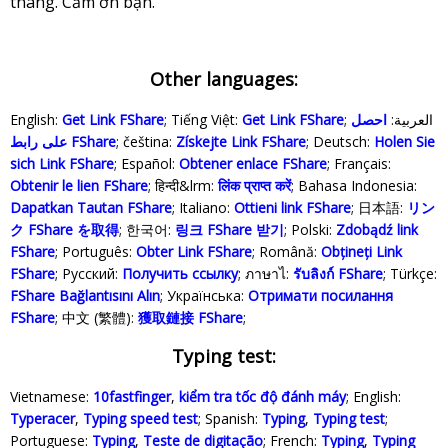
tháng. Cảm ơn bạn.
Other languages:
English:
Get Link FShare
; Tiếng Việt:
Get Link FShare
احصل
; العربية:
على رابط FShare
; čeština:
Získejte Link FShare
; Deutsch:
Holen Sie
sich Link FShare
; Español:
Obtener enlace FShare
; Français:
Obtenir le lien FShare
; हिन्दी&lrm:
लिंक प्राप्त करें
; Bahasa Indonesia‬:
Dapatkan Tautan FShare
; Italiano:
Ottieni link FShare
; 日本語:
リン
ク FShare を取得
; 한국어:
링크 FShare 받기
; Polski‎:
Zdobądź link
FShare
; Português:
Obter Link FShare
; Română:
Obțineți Link
FShare
; Русский:
Получить ссылку
; ภาษาไ:
รับลิงก์ FShare
; Türkçe‬:
FShare Bağlantısını Alın
; Українська‬:
Отримати посилання
FShare
; 中文 (繁體):
獲取鏈接 FShare
;
Typing test:
Vietnamese:
10fastfinger
,
kiểm tra tốc độ đánh máy
; English:
Typeracer
,
Typing speed test
; Spanish:
Typing
,
Typing test
;
Portuguese:
Typing
,
Teste de digitação
; French:
Typing
,
Typing