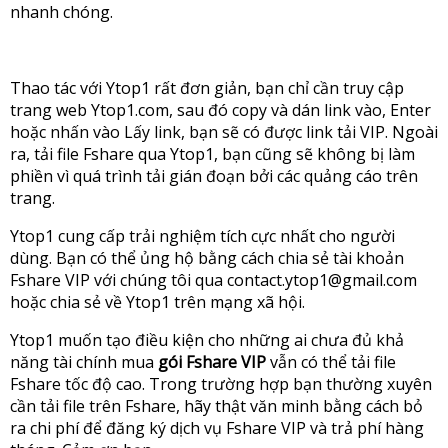
nhanh chóng.
Thao tác với Ytop1 rất đơn giản, bạn chỉ cần truy cập
trang web Ytop1.com, sau đó copy và dán link vào, Enter
hoặc nhấn vào Lấy link, bạn sẽ có được link tải VIP. Ngoài
ra, tải file Fshare qua Ytop1, bạn cũng sẽ không bị làm
phiền vì quá trình tải gián đoạn bởi các quảng cáo trên
trang.
Ytop1 cung cấp trải nghiệm tích cực nhất cho người
dùng. Bạn có thể ủng hộ bằng cách chia sẻ tài khoản
Fshare VIP với chúng tôi qua
contact.ytop1@gmail.com
hoặc chia sẻ về Ytop1 trên mạng xã hội.
Ytop1 muốn tạo điều kiện cho những ai chưa đủ khả
năng tài chính mua
gói Fshare VIP
vẫn có thể tải file
Fshare tốc độ cao. Trong trường hợp bạn thường xuyên
cần tải file trên Fshare, hãy thật văn minh bằng cách bỏ
ra chi phí để đăng ký dịch vụ Fshare VIP và trả phí hàng