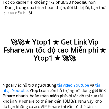
Tốc độ cache file khoảng 1-2 phút/GB hoặc lâu hơn.
- Đang trong quá trình hoàn thiện, đôi khi bị lỗi, bạn thử
lại sau nếu bị lỗi
🚀🚀★ Ytop1 ★ Get Link Vip
Fshare.vn tốc độ cao Miễn phí ★
Ytop1 ★ 🚀🚀
Ngoài việc hỗ trợ người dùng
tải video Youtube
và
tải
nhạc Youtube
, Ytop1.com còn hỗ trợ người dùng
get link
Fshare
nhanh, hoàn toàn
miễn phí
với tốc độ tải của tài
khoản VIP Fshare có thể lên đến
10MB/s
. Như vậy, cho
dù bạn không có acc VIP Fshare thì vẫn có thể tải file