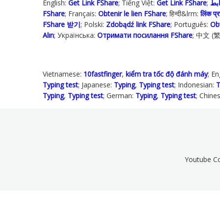
English:
Get Link FShare
; Tiếng Việt:
Get Link FShare
FShare
; Français:
Obtenir le lien FShare
; हिन्दी&lrm:
लिंक प्रा
FShare 받기
; Polski‎:
Zdobądź link FShare
; Português:
Ob
Alın
; Українська‬:
Отримати посилання FShare
; 中文 (
Vietnamese:
10fastfinger
,
kiểm tra tốc độ đánh máy
; En
Typing test
; Japanese:
Typing
,
Typing test
; Indonesian:
T
Typing
,
Typing test
; German:
Typing
,
Typing test
; Chine
Youtube Co