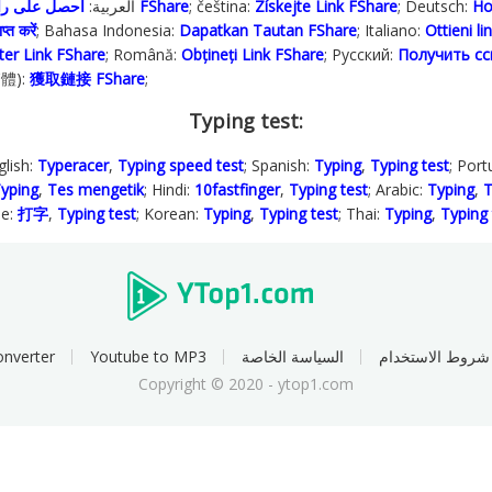
; العربية:
احصل على رابط FShare
; čeština:
Získejte Link FShare
; Deutsch:
Ho
प्त करें
; Bahasa Indonesia‬:
Dapatkan Tautan FShare
; Italiano:
Ottieni l
ter Link FShare
; Română:
Obțineți Link FShare
; Русский:
Получить сс
繁體):
獲取鏈接 FShare
;
Typing test:
glish:
Typeracer
,
Typing speed test
; Spanish:
Typing
,
Typing test
; Por
yping
,
Tes mengetik
; Hindi:
10fastfinger
,
Typing test
; Arabic:
Typing
,
T
se:
打字
,
Typing test
; Korean:
Typing
,
Typing test
; Thai:
Typing
,
Typing 
nverter
Youtube to MP3
السياسة الخاصة
شروط الاستخدام
Copyright © 2020 - ytop1.com