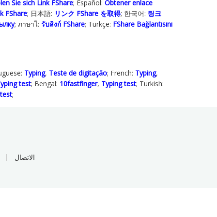
len Sie sich Link FShare
; Español:
Obtener enlace
ink FShare
; 日本語:
リンク FShare を取得
; 한국어:
링크
ылку
; ภาษาไ:
รับลิงก์ FShare
; Türkçe‬:
FShare Bağlantısını
tuguese:
Typing
,
Teste de digitação
; French:
Typing
,
yping test
; Bengal:
10fastfinger
,
Typing test
; Turkish:
test
;
الاتصال