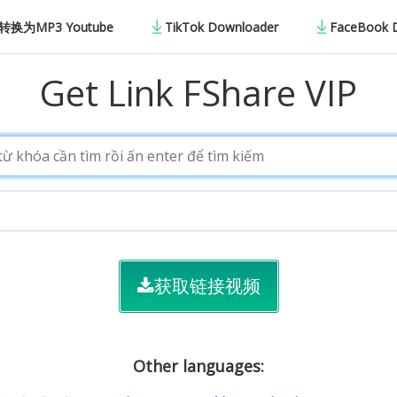
换为MP3 Youtube
TikTok Downloader
FaceBook 
Get Link FShare VIP
获取链接视频
Other languages: