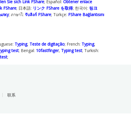
len Sie sich Link FShare
; Español:
Obtener enlace
ink FShare
; 日本語:
リンク FShare を取得
; 한국어:
링크
ылку
; ภาษาไ:
รับลิงก์ FShare
; Türkçe‬:
FShare Bağlantısını
tuguese:
Typing
,
Teste de digitação
; French:
Typing
,
yping test
; Bengal:
10fastfinger
,
Typing test
; Turkish:
test
;
联系