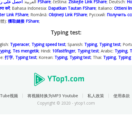
; العربية:
احصل على رابط FShare
; čeština:
Získejte Link FShare
; Deutsch:
Ho
प्त करें
; Bahasa Indonesia‬:
Dapatkan Tautan FShare
; Italiano:
Ottieni l
ter Link FShare
; Română:
Obțineți Link FShare
; Русский:
Получить сс
繁體):
獲取鏈接 FShare
;
Typing test:
glish:
Typeracer
,
Typing speed test
; Spanish:
Typing
,
Typing test
; Por
yping
,
Tes mengetik
; Hindi:
10fastfinger
,
Typing test
; Arabic:
Typing
,
T
se:
打字
,
Typing test
; Korean:
Typing
,
Typing test
; Thai:
Typing
,
Typing 
Tube视频
将视频转换为MP3 Youtube
私人政策
使用条款
Copyright © 2020 - ytop1.com