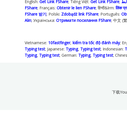
English:
Get Link FShare
; Tiếng Việt:
Get Link FShare
FShare
; Français:
Obtenir le lien FShare
; हिन्दी&lrm:
लिंक प्रा
FShare 받기
; Polski‎:
Zdobądź link FShare
; Português:
Ob
Alın
; Українська‬:
Отримати посилання FShare
; 中文 (
Vietnamese:
10fastfinger
,
kiểm tra tốc độ đánh máy
; En
Typing test
; Japanese:
Typing
,
Typing test
; Indonesian:
T
Typing
,
Typing test
; German:
Typing
,
Typing test
; Chine
下载You